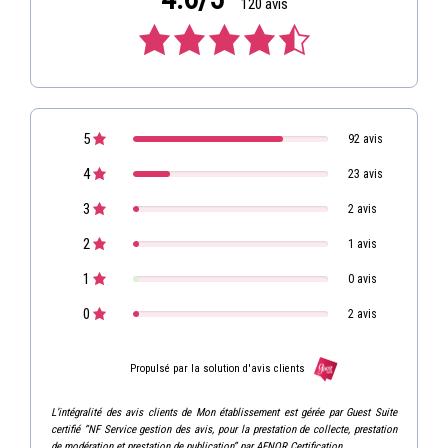
120 avis
5
92 avis
4
23 avis
3
2 avis
2
1 avis
1
0 avis
0
2 avis
Propulsé par la solution d'avis clients
L’intégralité des avis clients de Mon établissement est gérée par Guest Suite
certifié “NF Service gestion des avis, pour la prestation de collecte, prestation
de modération et prestation de publication” par AFNOR Certification