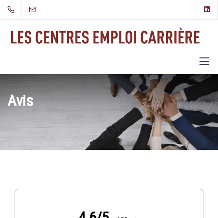
Avis
4.6/5